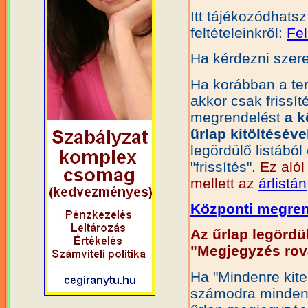
Itt tájékozódhats
feltételeinkről:
Fel
Ha kérdezni szere
Ha korábban a te
akkor csak frissíté
megrendelést
a k
űrlap kitöltéséve
legördülő listábó
"frissítés".
Ez alól
mellett az
árlistán
Központi megre
Az űrlap legördü
"Megjegyzés rova
Ha "Mindenre kiter
számodra minden t