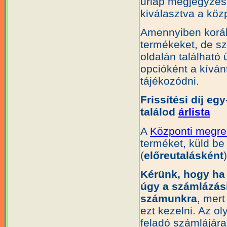
űrlap megjegyzés 
kiválasztva a köz
Amennyiben korá
termékeket, de sz
oldalán található 
opcióként a kíván
tájékozódni.
Frissítési díj eg
találod
árlista
A
Központi megre
terméket, küld be
(
előreutalásként
Kérünk, hogy ha 
úgy a számlázási
számunkra
, mer
ezt kezelni. Az o
feladó számlájára