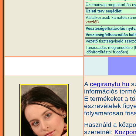
Üzemanyag megtakarítás nyi
Üzleti terv segédlet
Vállalkozások kamatelszám
verzió!)
Veszteségelhatárolás nyilv
Veszteségfelhasználás kalk
Vezető tisztségviselő szerz
Tanácsadás megrendelése (ta
időráfordítástól függően)
A
cegiranytu.hu
sz
információs termé
E termékeket a tör
észrevételek figy
folyamatosan friss
Használd a közpon
szeretnél:
Közpon