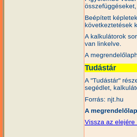
összefüggéseket,
Beépített képlete
következtetések k
A kalkulátorok so
van linkelve.
A megrendelőlap
Tudástár
A "Tudástár" rész
segédlet, kalkulát
Forrás: njt.hu
A megrendelőla
Vissza az elejére