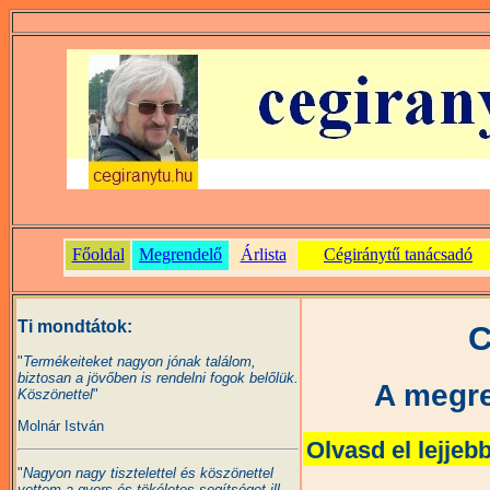
Ti mondtátok:
C
"
Termékeiteket nagyon jónak találom,
biztosan a jövőben is rendelni fogok belőlük.
A megre
Köszönettel
"
Molnár István
Olvasd el lejjeb
"
Nagyon nagy tisztelettel és köszönettel
vettem a gyors és tökéletes segítséget ill.