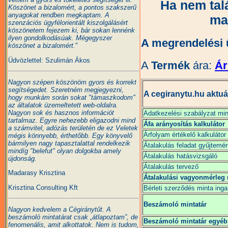
Ha nem talá
Köszönet a bizalomért, a pontos szakszerű
anyagokat rendben megkaptam. A
ma
szenzációs ügyfélorientált kiszolgálásért
köszönetem fejezem ki, bár sokan lennénk
ilyen gondolkodásúak. Mégegyszer
A megrendelési
köszönet a bizalomért.
"
Üdvözlettel: Szulimán Ákos
A
Termék
ára:
Ár
Nagyon szépen köszönöm gyors és korrekt
segítségedet. Szeretném megjegyezni,
A cegiranytu.hu aktuáli
hogy munkám során sokat "támaszkodom"
az általatok üzemeltetett web-oldalra.
Nagyon sok és hasznos információt
Adatkezelési szabályzat mi
tartalmaz. Egyre nehezebb eligazodni mind
Áfa arányosítás kalkulátor
a számvitel, adózás területén de ez Veletek
Árfolyam értékelő kalkulátor
mégis könnyebb, érthetőbb. Egy könyvelő
bármilyen nagy tapasztalattal rendelkezik
Átalakulás feladat gyűjtemé
mindíg "belefut" olyan dolgokba amely
Átalakulás hatásvizsgáló
újdonság.
Átalakulás tervező
Madarasy Krisztina
Átalakulási vagyonmérleg 
Krisztina Consulting Kft
Bérleti szerződés minta inga
Beszámoló mintatár
Nagyon kedvelem a Cégiránytűt. A
beszámoló mintatárat csak „átlapoztam”, de
Beszámoló mintatár egyéb
fenomenális, amit alkottatok. Nem is tudom,