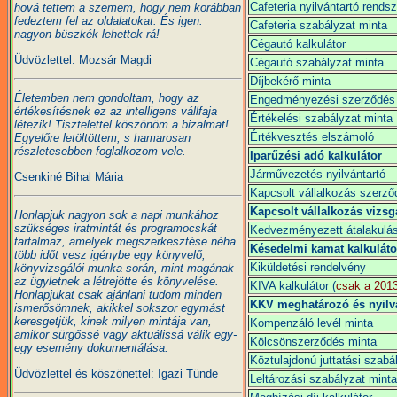
Cafeteria nyilvántartó rendsz
hová tettem a szemem, hogy nem korábban
fedeztem fel az oldalatokat. És igen:
Cafeteria szabályzat minta
nagyon büszkék lehettek rá!
Cégautó kalkulátor
Üdvözlettel: Mozsár Magdi
Cégautó szabályzat minta
Díjbekérő minta
Életemben nem gondoltam, hogy az
Engedményezési szerződés
értékesítésnek ez az intelligens vállfaja
Értékelési szabályzat minta
létezik! Tisztelettel köszönöm a bizalmat!
Értékvesztés elszámoló
Egyelőre letöltöttem, s hamarosan
részletesebben foglalkozom vele.
Iparűzési adó kalkulátor
Járművezetés nyilvántartó
Csenkiné Bihal Mária
Kapcsolt vállalkozás szerző
Kapcsolt vállalkozás vizsg
Honlapjuk nagyon sok a napi munkához
szükséges iratmintát és programocskát
Kedvezményezett átalakulá
tartalmaz, amelyek megszerkesztése néha
Késedelmi kamat kalkuláto
több időt vesz igénybe egy könyvelő,
Kiküldetési rendelvény
könyvizsgálói munka során, mint magának
az ügyletnek a létrejötte és könyvelése.
KIVA kalkulátor (
csak a 2013
Honlapjukat csak ajánlani tudom minden
KKV meghatározó és nyilv
ismerősömnek, akikkel sokszor egymást
keresgetjük, kinek milyen mintája van,
Kompenzáló levél minta
amikor sürgőssé vagy aktuálissá válik egy-
Kölcsönszerződés minta
egy esemény dokumentálása.
Köztulajdonú juttatási szabá
Üdvözlettel és köszönettel: Igazi Tünde
Leltározási szabályzat minta