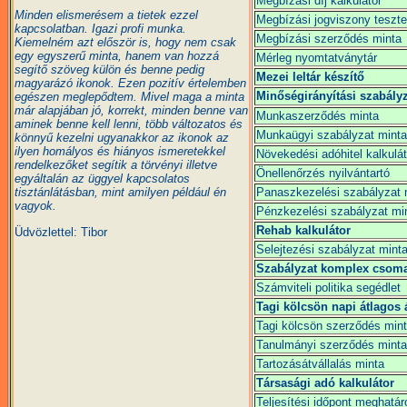
Megbízási díj kalkulátor
Minden elismerésem a tietek ezzel
Megbízási jogviszony teszte
kapcsolatban. Igazi profi munka.
Megbízási szerződés minta
Kiemelném azt először is, hogy nem csak
egy egyszerű minta, hanem van hozzá
Mérleg nyomtatványtár
segítő szöveg külön és benne pedig
Mezei leltár készítő
magyarázó ikonok. Ezen pozitív értelemben
Minőségirányítási szabály
egészen meglepődtem. Mivel maga a minta
már alapjában jó, korrekt, minden benne van
Munkaszerződés minta
aminek benne kell lenni, több változatos és
Munkaügyi szabályzat minta
könnyű kezelni ugyanakkor az ikonok az
ilyen homályos és hiányos ismeretekkel
Növekedési adóhitel kalkulát
rendelkezőket segítik a törvényi illetve
Önellenőrzés nyilvántartó
egyáltalán az üggyel kapcsolatos
Panaszkezelési szabályzat 
tisztánlátásban, mint amilyen például én
vagyok.
Pénzkezelési szabályzat mi
Rehab kalkulátor
Üdvözlettel: Tibor
Selejtezési szabályzat mint
Szabályzat komplex csom
Számviteli politika segédlet
Tagi kölcsön napi átlagos 
Tagi kölcsön szerződés min
Tanulmányi szerződés minta
Tartozásátvállalás minta
Társasági adó kalkulátor
Teljesítési időpont meghatá