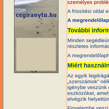
személyes problé
A frissítési oldal 
A megrendelőla
További infor
Minden segédleün
részletes informá
A megrendelőlap
Miért használ
Az egyik legdrág
„szerszámok” nélk
igénybe veszünk e
eszközöket, amelye
elvégzik helyettü
Figyelembe veszi